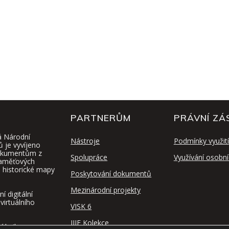
PARTNERŮM
PRÁVNÍ ZÁ
á Národní
Nástroje
Podmínky využití
ů je vyvíjeno
 dokumentům z
Spolupráce
Využívání osobní
paměťových
y, historické mapy
Poskytování dokumentů
Mezinárodní projekty
 digitální
virtuálního
VISK 6
IIIF Kolekce
í knihovna