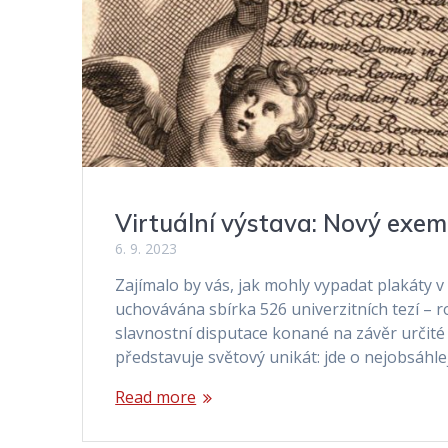
Virtuální výstava: Nový exemp
6. 9. 2023
Zajímalo by vás, jak mohly vypadat plakáty 
uchovávána sbírka 526 univerzitních tezí – ro
slavnostní disputace konané na závěr určit
představuje světový unikát: jde o nejobsáhle
Read more