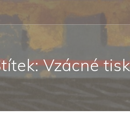
títek:
Vzácné tis