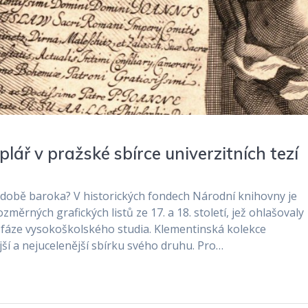
lář v pražské sbírce univerzitních tezí
v době baroka? V historických fondech Národní knihovny je
změrných grafických listů ze 17. a 18. století, jež ohlašovaly
é fáze vysokoškolského studia. Klementinská kolekce
jší a nejucelenější sbírku svého druhu. Pro…