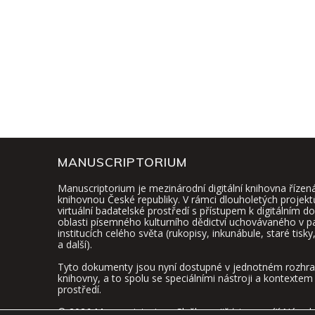
MANUSCRIPTORIUM
Manuscriptorium je mezinárodní digitální knihovna řízen
knihovnou České republiky. V rámci dlouholetých projekt
virtuální badatelské prostředí s přístupem k digitálním
oblasti písemného kulturního dědictví uchovávaného v 
institucích celého světa (rukopisy, inkunábule, staré tisk
a další).
Tyto dokumenty jsou nyní dostupné v jednotném rozhraní
knihovny, a to spolu se speciálními nástroji a kontextem 
prostředí.
© 2026 Manuscriptorium. Službu zajišťuje a vyvíjí
Národn