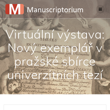
Skip
to
content
Virtuální výstava:
Nový exemplář v
pražské sbírce
univerzitních tezí