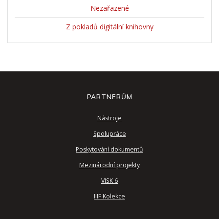
Nezařazené
Z pokladů digitální knihovny
PARTNERŮM
Nástroje
Spolupráce
Poskytování dokumentů
Mezinárodní projekty
VISK 6
IIIF Kolekce