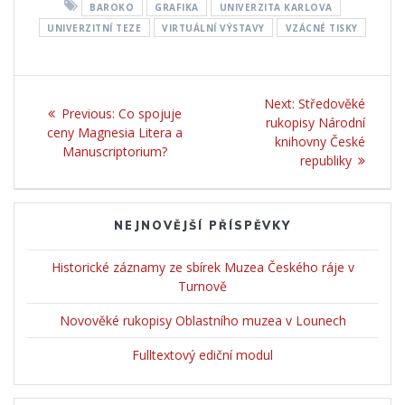
BAROKO
GRAFIKA
UNIVERZITA KARLOVA
UNIVERZITNÍ TEZE
VIRTUÁLNÍ VÝSTAVY
VZÁCNÉ TISKY
Navigace
Next:
Next
Středověké
Previous:
Previous
Co spojuje
pro
rukopisy Národní
post:
ceny Magnesia Litera a
post:
knihovny České
Manuscriptorium?
příspěvek
republiky
NEJNOVĚJŠÍ PŘÍSPĚVKY
Historické záznamy ze sbírek Muzea Českého ráje v
Turnově
Novověké rukopisy Oblastního muzea v Lounech
Fulltextový ediční modul