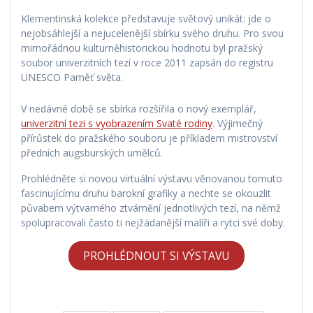
Klementinská kolekce představuje světový unikát: jde o
nejobsáhlejší a nejucelenější sbírku svého druhu. Pro svou
mimořádnou kulturněhistorickou hodnotu byl pražský
soubor univerzitních tezí v roce 2011 zapsán do registru
UNESCO Paměť světa.
V nedávné době se sbírka rozšířila o nový exemplář,
univerzitní tezi s vyobrazením Svaté rodiny
. Výjimečný
přírůstek do pražského souboru je příkladem mistrovství
předních augsburských umělců.
Prohlédněte si novou virtuální výstavu věnovanou tomuto
fascinujícímu druhu barokní grafiky a nechte se okouzlit
půvabem výtvarného ztvárnění jednotlivých tezí, na němž
spolupracovali často ti nejžádanější malíři a rytci své doby.
PROHLÉDNOUT SI VÝSTAVU