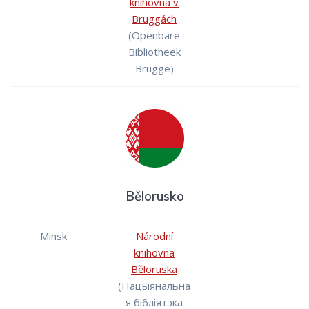
knihovna v
Bruggách
(Openbare
Bibliotheek
Brugge)
Bělorusko
Minsk
Národní
knihovna
Běloruska
(Нацыянальна
я бібліятэка