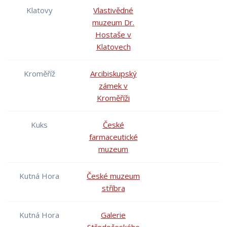
Klatovy
Vlastivědné
muzeum Dr.
Hostaše v
Klatovech
Kroměříž
Arcibiskupský
zámek v
Kroměříži
Kuks
České
farmaceutické
muzeum
Kutná Hora
České muzeum
stříbra
Kutná Hora
Galerie