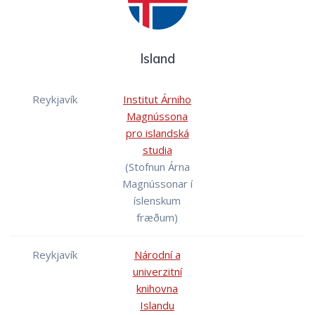
Island
Reykjavík
Institut Árniho
Magnússona
pro islandská
studia
(Stofnun Árna
Magnússonar í
íslenskum
fræðum)
Reykjavík
Národní a
univerzitní
knihovna
Islandu