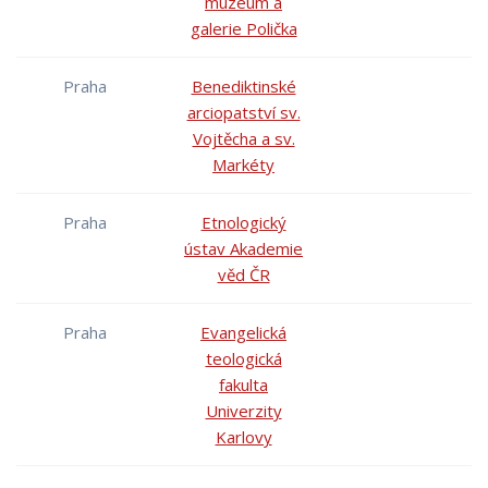
muzeum a
galerie Polička
Praha
Benediktinské
arciopatství sv.
Vojtěcha a sv.
Markéty
Praha
Etnologický
ústav Akademie
věd ČR
Praha
Evangelická
teologická
fakulta
Univerzity
Karlovy