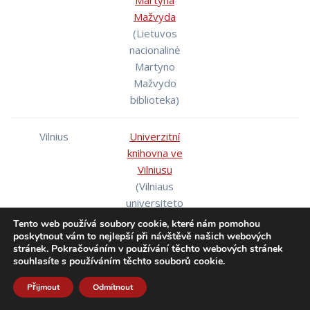
Martyna
Mažvyda
(Lietuvos
nacionalinė
Martyno
Mažvydo
biblioteka)
Vilnius
Univerzitní
knihovna ve
Vilniusu
(Vilniaus
universiteto
biblioteka)
Tento web používá soubory cookie, které nám pomohou
poskytnout vám to nejlepší při návštěvě našich webových
stránek. Pokračováním v používání těchto webových stránek
Vilnius
Wróblewského
souhlasíte s používáním těchto souborů cookie.
knihovna
Přijmout
Odmítnout
Litevské
akademie věd