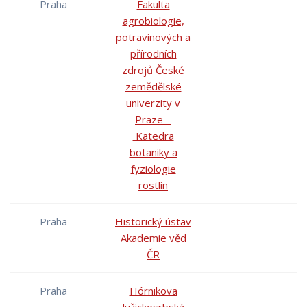
Praha
Fakulta
agrobiologie,
potravinových a
přírodních
zdrojů České
zemědělské
univerzity v
Praze –
Katedra
botaniky a
fyziologie
rostlin
Praha
Historický ústav
Akademie věd
ČR
Praha
Hórnikova