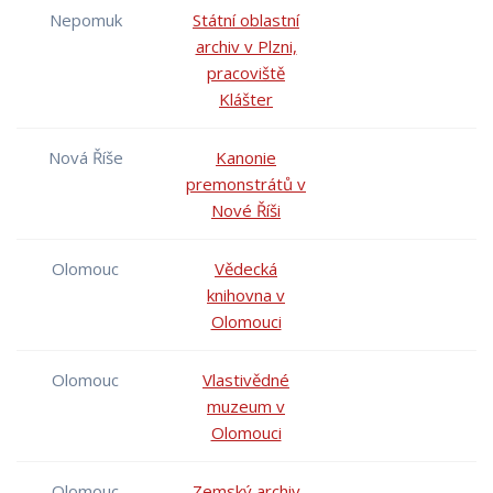
Nepomuk
Státní oblastní
archiv v Plzni,
pracoviště
Klášter
Nová Říše
Kanonie
premonstrátů v
Nové Říši
Olomouc
Vědecká
knihovna v
Olomouci
Olomouc
Vlastivědné
muzeum v
Olomouci
Olomouc
Zemský archiv