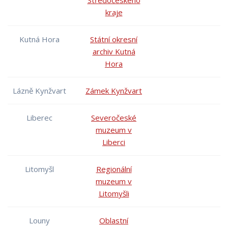
Středočeského
kraje
Kutná Hora
Státní okresní
archiv Kutná
Hora
Lázně Kynžvart
Zámek Kynžvart
Liberec
Severočeské
muzeum v
Liberci
Litomyšl
Regionální
muzeum v
Litomyšli
Louny
Oblastní