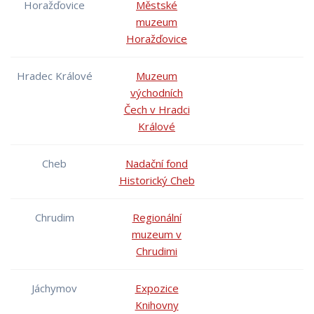
Horažďovice
Městské
muzeum
Horažďovice
Hradec Králové
Muzeum
východních
Čech v Hradci
Králové
Cheb
Nadační fond
Historický Cheb
Chrudim
Regionální
muzeum v
Chrudimi
Jáchymov
Expozice
Knihovny