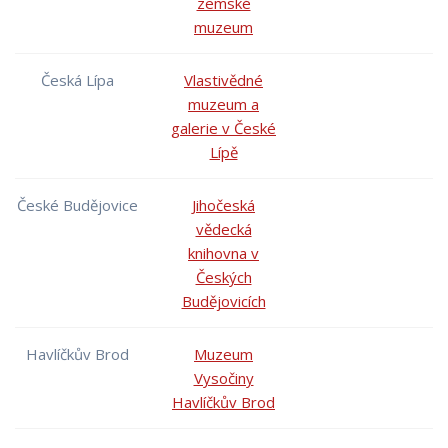
zemské
muzeum
Česká Lípa
Vlastivědné
muzeum a
galerie v České
Lípě
České Budějovice
Jihočeská
vědecká
knihovna v
Českých
Budějovicích
Havlíčkův Brod
Muzeum
Vysočiny
Havlíčkův Brod