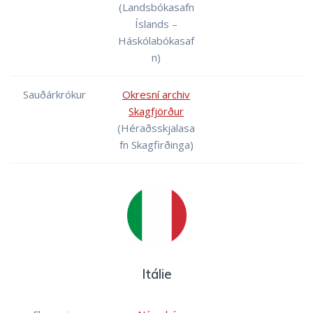
(Landsbókasafn
Íslands –
Háskólabókasaf
n)
Sauðárkrókur
Okresní archiv
Skagfjörður
(Héraðsskjalasa
fn Skagfirðinga)
Itálie