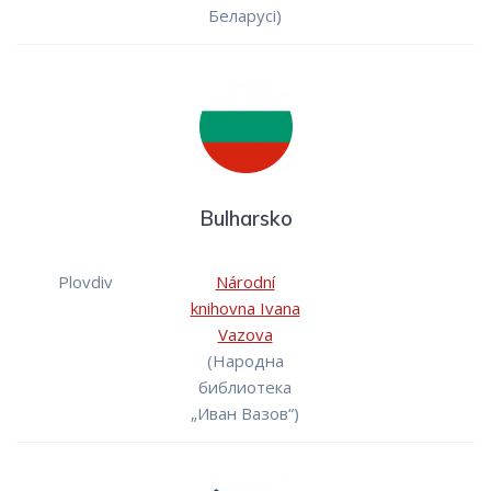
Беларусі)
Bulharsko
Plovdiv
Národní
knihovna Ivana
Vazova
(Народна
библиотека
„Иван Вазов“)