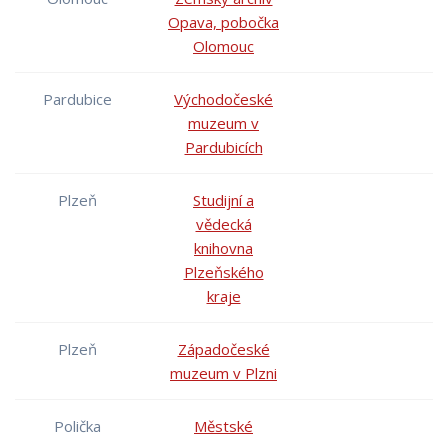
Opava, pobočka
Olomouc
Pardubice
Východočeské
muzeum v
Pardubicích
Plzeň
Studijní a
vědecká
knihovna
Plzeňského
kraje
Plzeň
Západočeské
muzeum v Plzni
Polička
Městské