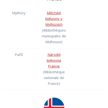
Mylhúzy
Městské
knihovny v
Mylhúzách
(Bibliothèques
municipales de
Mulhouse)
Paříž
Národní
knihovna
Francie
(Bibliothèque
nationale de
France)