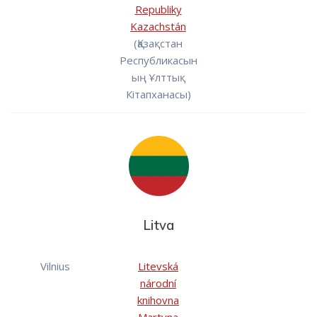
Republiky
Kazachstán
(Қазақстан
Республикасын
ың Ұлттық
Кiтапханасы)
Litva
Vilnius
Litevská
národní
knihovna