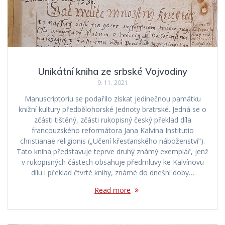
Unikátní kniha ze srbské Vojvodiny
9. 11. 2021
Manuscriptoriu se podařilo získat jedinečnou památku
knižní kultury předbělohorské Jednoty bratrské. Jedná se o
zčásti tištěný, zčásti rukopisný český překlad díla
francouzského reformátora Jana Kalvína Institutio
christianae religionis („Učení křesťanského náboženství“).
Tato kniha představuje teprve druhý známý exemplář, jenž
v rukopisných částech obsahuje předmluvy ke Kalvínovu
dílu i překlad čtvrté knihy, známé do dnešní doby…
Read more