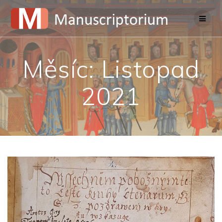
Skip
to
content
Měsíc:
Listopad
2021