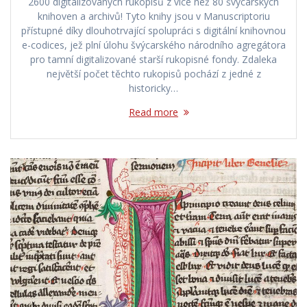
2600 digitalizovaných rukopisů z více než 80 švýcarských
knihoven a archivů! Tyto knihy jsou v Manuscriptoriu
přístupné díky dlouhotrvající spolupráci s digitální knihovnou
e-codices, jež plní úlohu švýcarského národního agregátora
pro tamní digitalizované starší rukopisné fondy. Zdaleka
největší počet těchto rukopisů pochází z jedné z
historicky…
Read more