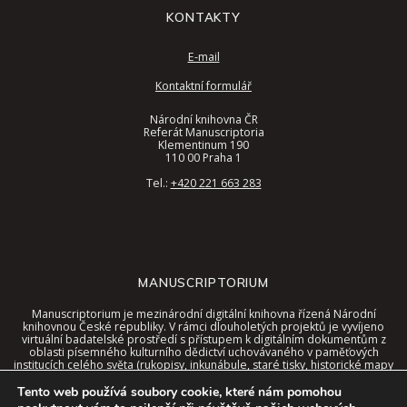
KONTAKTY
E-mail
Kontaktní formulář
Národní knihovna ČR
Referát Manuscriptoria
Klementinum 190
110 00 Praha 1
Tel.:
+420 221 663 283
MANUSCRIPTORIUM
Manuscriptorium je mezinárodní digitální knihovna řízená Národní
knihovnou České republiky. V rámci dlouholetých projektů je vyvíjeno
virtuální badatelské prostředí s přístupem k digitálním dokumentům z
oblasti písemného kulturního dědictví uchovávaného v paměťových
institucích celého světa (rukopisy, inkunábule, staré tisky, historické mapy
a další).
Tento web používá soubory cookie, které nám pomohou
Tyto dokumenty jsou nyní dostupné v jednotném rozhraní digitální