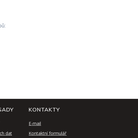
bů:
SADY
KONTAKTY
E-mail
ch dat
Kontaktní formulář