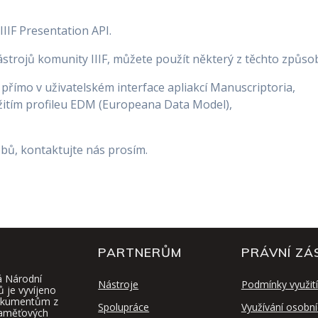
IIF Presentation API.
strojů komunity IIIF, můžete použít některý z těchto způso
 přímo v uživatelském interface apliakcí Manuscriptoria,
žitím profileu EDM (Europeana Data Model),
obů, kontaktujte nás prosím.
PARTNERŮM
PRÁVNÍ ZÁ
á Národní
Nástroje
Podmínky využití
ů je vyvíjeno
 dokumentům z
Spolupráce
Využívání osobní
paměťových