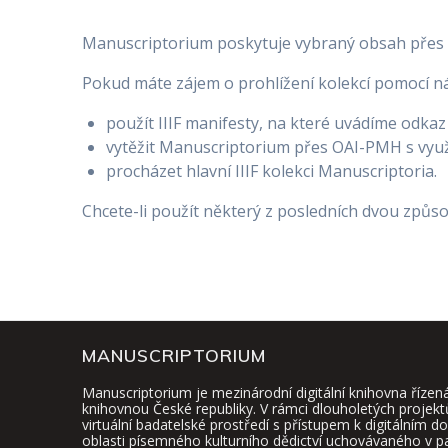
Manuscriptorium poskytuje vybraný obsah přes I
Pokud máte zájem o prohlížení kolekcí pomocí ná
použít IIIF manifesty, na které uvádíme odkaz
vytěžit Manuscriptorium přes OAI-PMH s vyu
procházet hlavní IIIF kolekci Manuscriptoria.
Chcete-li použít některý z posledních dvou způs
MANUSCRIPTORIUM
Manuscriptorium je mezinárodní digitální knihovna řízen
knihovnou České republiky. V rámci dlouholetých projekt
virtuální badatelské prostředí s přístupem k digitálním
oblasti písemného kulturního dědictví uchovávaného v 