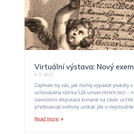
Virtuální výstava: Nový exemp
6. 9. 2023
Zajímalo by vás, jak mohly vypadat plakáty 
uchovávána sbírka 526 univerzitních tezí – ro
slavnostní disputace konané na závěr určit
představuje světový unikát: jde o nejobsáhle
Read more