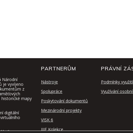
PARTNERŮM
PRÁVNÍ ZÁ
á Národní
Nástroje
Podmínky využití
ů je vyvíjeno
 dokumentům z
Spolupráce
Využívání osobní
paměťových
y, historické mapy
Poskytování dokumentů
Mezinárodní projekty
 digitální
virtuálního
VISK 6
IIIF Kolekce
í knihovna