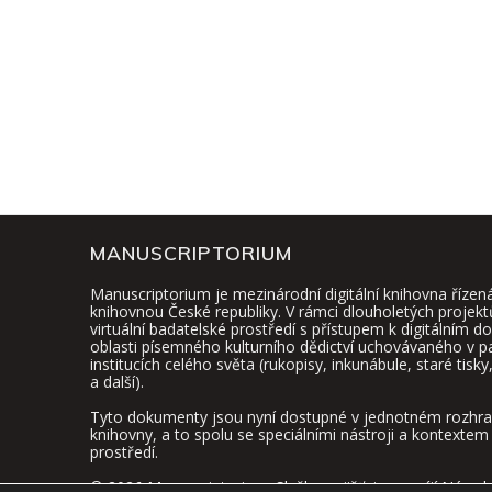
MANUSCRIPTORIUM
Manuscriptorium je mezinárodní digitální knihovna řízen
knihovnou České republiky. V rámci dlouholetých projekt
virtuální badatelské prostředí s přístupem k digitálním
oblasti písemného kulturního dědictví uchovávaného v 
institucích celého světa (rukopisy, inkunábule, staré tisk
a další).
Tyto dokumenty jsou nyní dostupné v jednotném rozhraní
knihovny, a to spolu se speciálními nástroji a kontextem 
prostředí.
© 2026 Manuscriptorium. Službu zajišťuje a vyvíjí
Národn