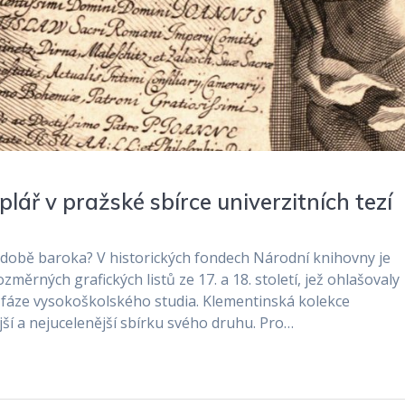
lář v pražské sbírce univerzitních tezí
v době baroka? V historických fondech Národní knihovny je
změrných grafických listů ze 17. a 18. století, jež ohlašovaly
é fáze vysokoškolského studia. Klementinská kolekce
jší a nejucelenější sbírku svého druhu. Pro…