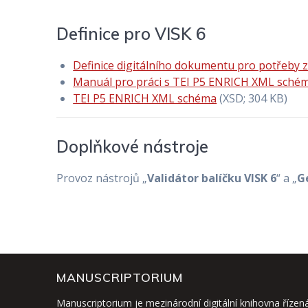
Definice pro VISK 6
Definice digitálního dokumentu pro potřeby 
Manuál pro práci s TEI P5 ENRICH XML sché
TEI P5 ENRICH XML schéma
(XSD; 304 KB)
Doplňkové nástroje
Provoz nástrojů „
Validátor balíčku VISK 6
“ a „
G
MANUSCRIPTORIUM
Manuscriptorium je mezinárodní digitální knihovna řízen