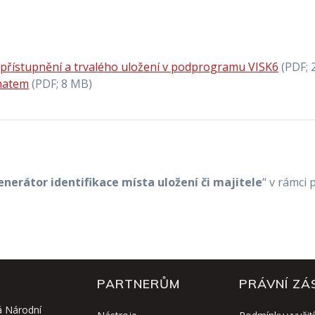
zpřístupnění a trvalého uložení v podprogramu VISK6
(PDF; 
matem
(PDF; 8 MB)
enerátor identifikace místa uložení či majitele
“ v rámci 
PARTNERŮM
PRÁVNÍ ZÁ
á Národní