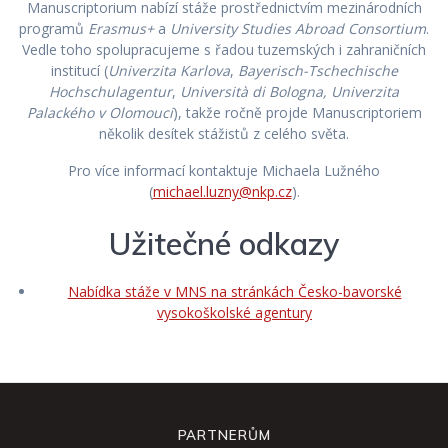
Manuscriptorium nabízí stáže prostřednictvím mezinárodních
programů
Erasmus+
a
University Studies Abroad Consortium
.
Vedle toho spolupracujeme s řadou tuzemských i zahraničních
institucí (
Univerzita Karlova
,
Bayerisch-Tschechische
Hochschulagentur
,
Università di Bologna, Univerzita
Palackého v Olomouci
), takže ročně projde Manuscriptoriem
několik desítek stážistů z celého světa.
Pro více informací kontaktuje Michaela Lužného
(
michael.luzny@nkp.cz
).
Užitečné odkazy
Nabídka stáže v MNS na stránkách Česko-bavorské
vysokoškolské agentury
PARTNERŮM