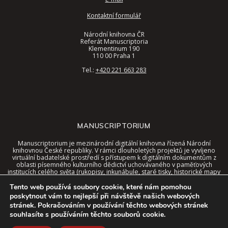
Kontaktní formulář
Národní knihovna ČR
Referát Manuscriptoria
Klementinum 190
110 00 Praha 1
Tel.:
+420 221 663 283
MANUSCRIPTORIUM
Manuscriptorium je mezinárodní digitální knihovna řízená Národní
knihovnou České republiky. V rámci dlouholetých projektů je vyvíjeno
virtuální badatelské prostředí s přístupem k digitálním dokumentům z
oblasti písemného kulturního dědictví uchovávaného v paměťových
institucích celého světa (rukopisy, inkunábule, staré tisky, historické mapy
a další).
Tento web používá soubory cookie, které nám pomohou
Tyto dokumenty jsou nyní dostupné v jednotném rozhraní digitální
poskytnout vám to nejlepší při návštěvě našich webových
knihovny, a to spolu se speciálními nástroji a kontextem virtuálního
stránek. Pokračováním v používání těchto webových stránek
prostředí.
souhlasíte s používáním těchto souborů cookie.
© 2026 Manuscriptorium. Službu zajišťuje a vyvíjí
Národní knihovna