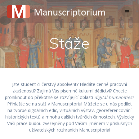
Skip
to
content
Stáže
Jste student či čerstvý absolvent? Hledáte cenné pracovní
zkušenosti? Zajímá Vás písemné kulturní dědictví? Chcete
proniknout do překotně se rozvíjející oblasti
digital humanities
?
Přihlašte se na stáž v Manuscriptoriu! Můžete se u nás podílet
na tvorbě digitálních edic, virtuálních výstav, georeferencování
historických textů a mnoha dalších tvůrčích činnostech. Výsledky
Vaší práce budou zveřejněny pod Vaším jménem v příslušných
uživatelských rozhraních Manuscriptoria!