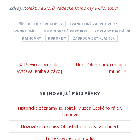
Z
droj
:
Kolektiv autorů Vědecké knihovny v Olomouci
BIBLICKÉ RUKOPISY
EVANGELIÁŘ ZÁBRDOVICKÝ
EVANGELIÁŘE
ILUMINOVANÉ RUKOPISY
POKLADY DIGITÁLNÍ
KNIHOVNY
RUKOPISY
ZÁBRDOVICKÝ KLÁŠTER
Navigace
Previous:
Previous
Virtuální
Next:
Next
Olomoucká mappa
pro
výstava: Kniha a závoj
post:
post:
mundi
příspěvek
NEJNOVĚJŠÍ PŘÍSPĚVKY
Historické záznamy ze sbírek Muzea Českého ráje v
Turnově
Novověké rukopisy Oblastního muzea v Lounech
Fulltextový ediční modul