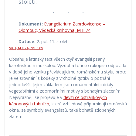
století.
Dokument:
Evangeliarium Zabrdovicense –
Olomouc, Vědecká knihovna, M II 74
Datace:
2. pol. 11. století
VKO, M II 74, fol. 18v
Obsahuje latinský text všech čtyř evangelií psaný
karolinskou minuskulou. Výzdoba tohoto rukopisu odpovídá
v době jeho vzniku převládajícímu románskému stylu, proto
je ve srovnání s kodexy z vrcholné gotiky o poznání
jednodušší. Jejím základem jsou ornamentální iniciály s
vegetabilními a zoomorfními motivy s bohatým zlacením.
Nejvýrazněji se projevuje v
devíti celostránkových
kánonových tabulích
, které vzhledově připomínají románská
okna, se symboly evangelistů, také bohatě zdobených
zlatem.