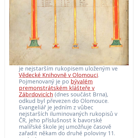
je nejstarším rukopisem uloženým ve
Vědecké Knihovně v Olomouci
.
Pojmenovaný je po
bývalém
premonstrátském klášteře v
Zábrdovicích
(dnes součást Brna),
odkud byl převezen do Olomouce.
Evangeliář je jedním z vůbec
nejstarších iluminovaných rukopisů v
ČR, jeho příslušnost k bavorské
malířské škole jej umožňuje časově
zařadit někam do druhé poloviny 11.