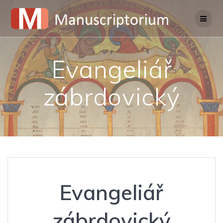
Skip
to
content
Evangeliář
zábrdovický
Evangeliář
zábrdovický