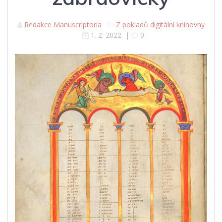
Redakce Manuscriptoria
Z pokladů digitální knihovny
1. 2. 2022
|
0