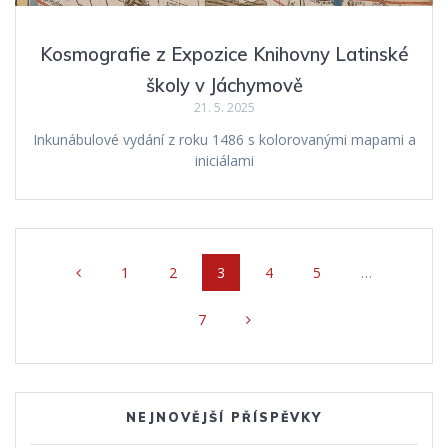
Kosmografie z Expozice Knihovny Latinské
školy v Jáchymově
21. 5. 2025
Inkunábulové vydání z roku 1486 s kolorovanými mapami a
iniciálami
Posts
Page
1
Page
2
Page
3
Page
4
Page
5
…
navigation
Page
7
NEJNOVĚJŠÍ PŘÍSPĚVKY