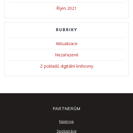
Říjen 2021
RUBRIKY
Aktualizace
Nezařazené
Z pokladů digitální knihovny
PARTNERŮM
Nástroje
Spolupráce