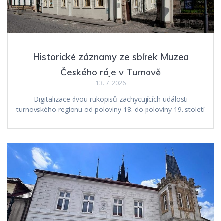
Historické záznamy ze sbírek Muzea
Českého ráje v Turnově
13. 7. 2026
Digitalizace dvou rukopisů zachycujících události
turnovského regionu od poloviny 18. do poloviny 19. století