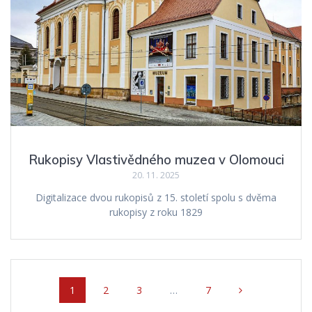
Rukopisy Vlastivědného muzea v Olomouci
20. 11. 2025
Digitalizace dvou rukopisů z 15. století spolu s dvěma
rukopisy z roku 1829
Posts
Page
1
Page
2
Page
3
…
Page
7
navigation