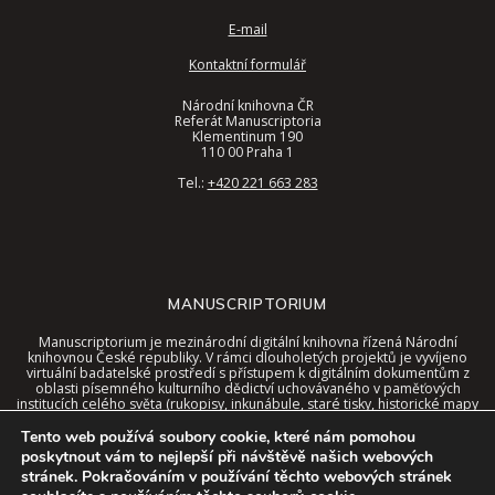
E-mail
Kontaktní formulář
Národní knihovna ČR
Referát Manuscriptoria
Klementinum 190
110 00 Praha 1
Tel.:
+420 221 663 283
MANUSCRIPTORIUM
Manuscriptorium je mezinárodní digitální knihovna řízená Národní
knihovnou České republiky. V rámci dlouholetých projektů je vyvíjeno
virtuální badatelské prostředí s přístupem k digitálním dokumentům z
oblasti písemného kulturního dědictví uchovávaného v paměťových
institucích celého světa (rukopisy, inkunábule, staré tisky, historické mapy
a další).
Tento web používá soubory cookie, které nám pomohou
Tyto dokumenty jsou nyní dostupné v jednotném rozhraní digitální
poskytnout vám to nejlepší při návštěvě našich webových
knihovny, a to spolu se speciálními nástroji a kontextem virtuálního
stránek. Pokračováním v používání těchto webových stránek
prostředí.