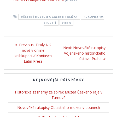
MĚSTSKÉ MUZEUM A GALERIE POLIČKA
RUKOPISY 19.
STOLETÍ
VISK 6
Navigace
Previous:
Previous
Tituly NK
Next:
Next
Novověké rukopisy
pro
nově v online
post:
Vojenského historického
post:
knihkupectví Koniasch
ústavu Praha
příspěvek
Latin Press
NEJNOVĚJŠÍ PŘÍSPĚVKY
Historické záznamy ze sbírek Muzea Českého ráje v
Turnově
Novověké rukopisy Oblastního muzea v Lounech