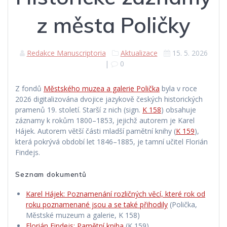
z města Poličky
Redakce Manuscriptoria
Aktualizace
15. 5. 2026
|
0
Z fondů
Městského muzea a galerie Polička
byla v roce
2026 digitalizována dvojice jazykově českých historických
pramenů 19. století. Starší z nich (sign.
K 158
) obsahuje
záznamy k rokům 1800–⁠⁠⁠⁠⁠⁠1853, jejichž autorem je Karel
Hájek. Autorem větší části mladší pamětní knihy (
K 159
),
která pokrývá období let 1846–⁠⁠⁠⁠⁠⁠1885, je tamní učitel Florián
Findejs.
Seznam dokumentů
Karel Hájek: Poznamenání rozličných věcí, které rok od
roku poznamenané jsou a se také přihodily
(Polička,
Městské muzeum a galerie, K 158)
Florián Findejs: Pamětní kniha
(K 159)