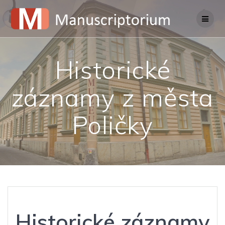
Skip
to
content
Historické
záznamy z města
Poličky
Historické záznamy