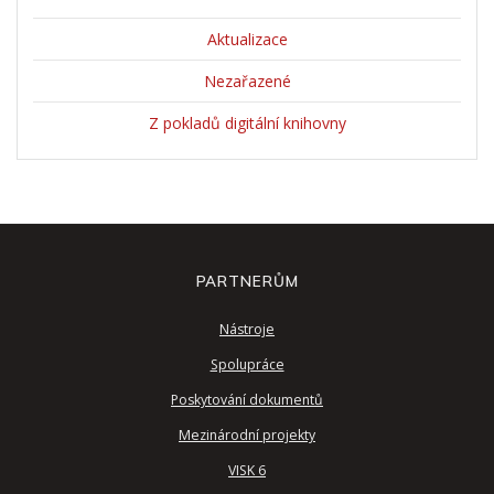
Aktualizace
Nezařazené
Z pokladů digitální knihovny
PARTNERŮM
Nástroje
Spolupráce
Poskytování dokumentů
Mezinárodní projekty
VISK 6