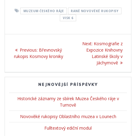
MUZEUM ČESKÉHO RÁJE
RANĚ NOVOVĚKÉ RUKOPISY
VISK 6
Navigace
Next:
Next
Kosmografie z
pro
Previous:
Previous
Břevnovský
Expozice Knihovny
post:
rukopis Kosmovy kroniky
post:
Latinské školy v
příspěvek
Jáchymově
NEJNOVĚJŠÍ PŘÍSPĚVKY
Historické záznamy ze sbírek Muzea Českého ráje v
Turnově
Novověké rukopisy Oblastního muzea v Lounech
Fulltextový ediční modul