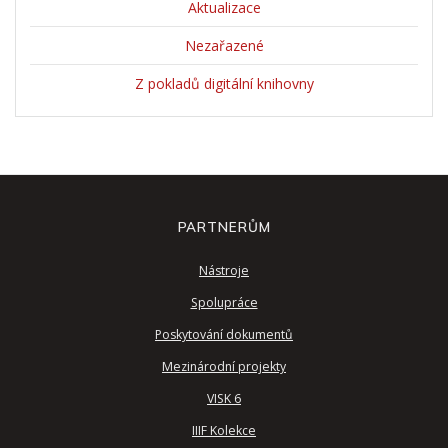
Aktualizace
Nezařazené
Z pokladů digitální knihovny
PARTNERŮM
Nástroje
Spolupráce
Poskytování dokumentů
Mezinárodní projekty
VISK 6
IIIF Kolekce