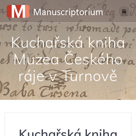
Skip
to
content
Kuchařská kniha
Muzea Českého
ráje v Turnově
Kuchařská kniha