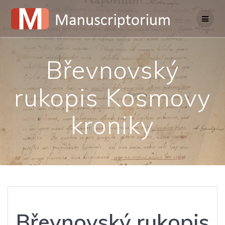
Skip
to
content
Břevnovský
rukopis Kosmovy
kroniky
Břevnovský rukopis