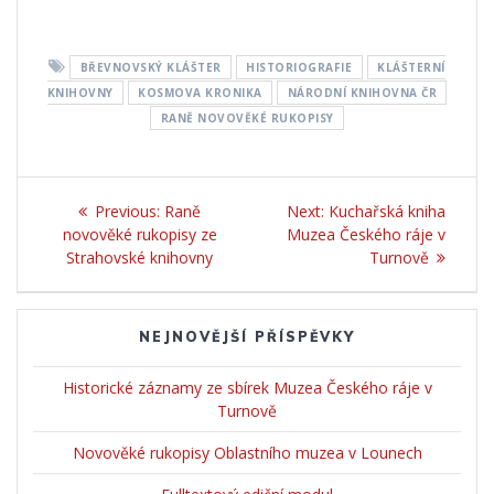
BŘEVNOVSKÝ KLÁŠTER
HISTORIOGRAFIE
KLÁŠTERNÍ
KNIHOVNY
KOSMOVA KRONIKA
NÁRODNÍ KNIHOVNA ČR
RANĚ NOVOVĚKÉ RUKOPISY
Navigace
Previous:
Previous
Raně
Next:
Next
Kuchařská kniha
pro
novověké rukopisy ze
post:
Muzea Českého ráje v
post:
Strahovské knihovny
Turnově
příspěvek
NEJNOVĚJŠÍ PŘÍSPĚVKY
Historické záznamy ze sbírek Muzea Českého ráje v
Turnově
Novověké rukopisy Oblastního muzea v Lounech