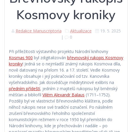
Kosmovy kroniky
Redakce Manuscriptoria
Aktualizace
19. 5. 2025
|
0
Při příležitosti výstavního projektu Národní knihovny
Kosmas 900
byl zdigitalizován
břevnovský rukopis Kosmovy
kroniky
! Jedná se o nejmladší známý rukopis Kosmova díla,
nově datovaný na přelom 16. a 17. století. Vedle Kosmovy
kroniky obsahuje i její pokračování od tzv. Kanovníka
vyšehradského. Jak dosvědčuje mědirytinové exlibris na
předním přídeští
, jedním z majitelů rukopisu byl brněnský
měšťan a bibliofil
Vilém Alexandr Balaus
(1711–1752).
Později byl ve vlastnictví Břevnovského kláštera, podle
něhož rukopis nese své tradiční označení. Po násilném
zrušení břevnovského řeholního společenství
komunistickým režimem v roce 1950 byl přemístěn do
Národní knihovny, kde je přechováván i nadále – po
navrácení majetku břevnovským benediktinům však již jen