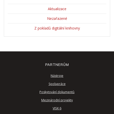
Aktualizace
Nezařazené
Z pokladů digitální knihovny
PARTNERŮM
Nástroje
Spolupráce
Poskytování dokumentů
Mezinárodní projekty
VISK 6