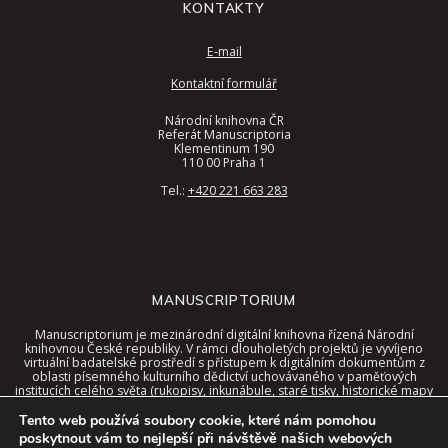
KONTAKTY
E-mail
Kontaktní formulář
Národní knihovna ČR
Referát Manuscriptoria
Klementinum 190
110 00 Praha 1
Tel.:
+420 221 663 283
MANUSCRIPTORIUM
Manuscriptorium je mezinárodní digitální knihovna řízená Národní
knihovnou České republiky. V rámci dlouholetých projektů je vyvíjeno
virtuální badatelské prostředí s přístupem k digitálním dokumentům z
oblasti písemného kulturního dědictví uchovávaného v paměťových
institucích celého světa (rukopisy, inkunábule, staré tisky, historické mapy
a další).
Tento web používá soubory cookie, které nám pomohou
Tyto dokumenty jsou nyní dostupné v jednotném rozhraní digitální
poskytnout vám to nejlepší při návštěvě našich webových
knihovny, a to spolu se speciálními nástroji a kontextem virtuálního