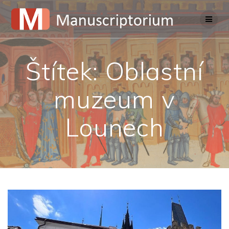
Skip
to
content
Štítek:
Oblastní
muzeum v
Lounech