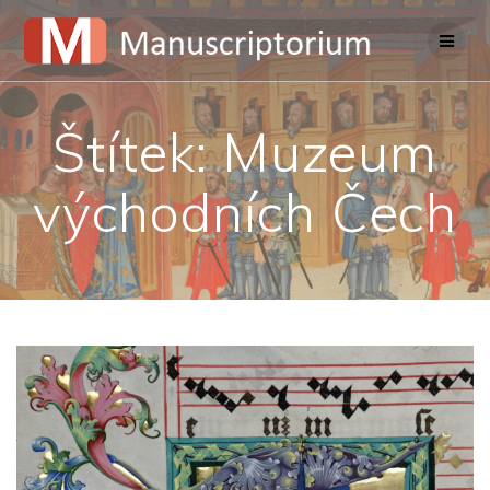
Skip
to
content
Štítek:
Muzeum
východních Čech