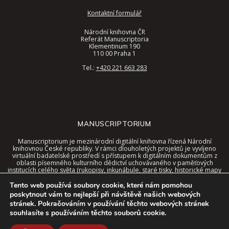
Kontaktní formulář
Národní knihovna ČR
Referát Manuscriptoria
Klementinum 190
110 00 Praha 1
Tel.:
+420 221 663 283
MANUSCRIPTORIUM
Manuscriptorium je mezinárodní digitální knihovna řízená Národní
knihovnou České republiky. V rámci dlouholetých projektů je vyvíjeno
virtuální badatelské prostředí s přístupem k digitálním dokumentům z
oblasti písemného kulturního dědictví uchovávaného v paměťových
institucích celého světa (rukopisy, inkunábule, staré tisky, historické mapy
a další).
Tento web používá soubory cookie, které nám pomohou
Tyto dokumenty jsou nyní dostupné v jednotném rozhraní digitální
poskytnout vám to nejlepší při návštěvě našich webových
knihovny, a to spolu se speciálními nástroji a kontextem virtuálního
stránek. Pokračováním v používání těchto webových stránek
prostředí.
souhlasíte s používáním těchto souborů cookie.
© 2026 Manuscriptorium. Službu zajišťuje a vyvíjí
Národní knihovna
České republiky
. Technický partner
AiP Beroun s.r.o.