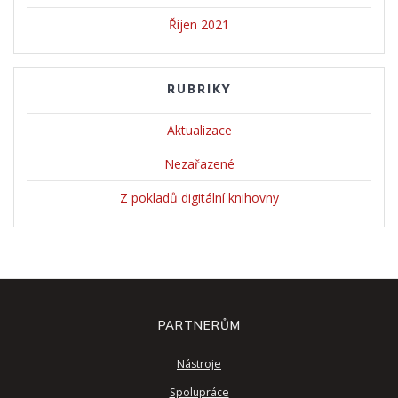
Říjen 2021
RUBRIKY
Aktualizace
Nezařazené
Z pokladů digitální knihovny
PARTNERŮM
Nástroje
Spolupráce