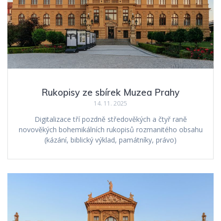
Rukopisy ze sbírek Muzea Prahy
14. 11. 2025
Digitalizace tří pozdně středověkých a čtyř raně
novověkých bohemikálních rukopisů rozmanitého obsahu
(kázání, biblický výklad, památníky, právo)