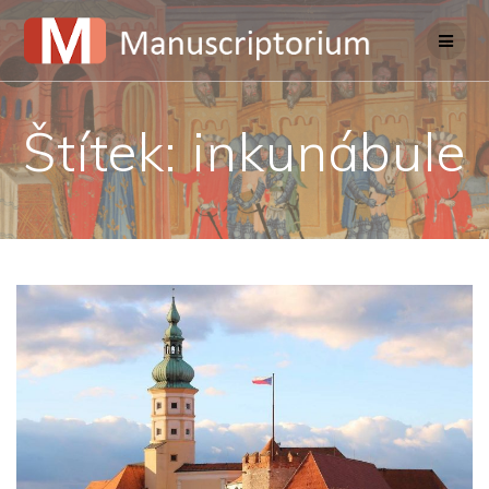
Skip
to
content
Štítek:
inkunábule