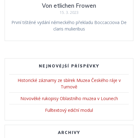
Von etlichen Frowen
15. 3. 2023
První tištěné vydání německého překladu Boccacciova De
claris mulieribus
NEJNOVĚJŠÍ PŘÍSPĚVKY
Historické záznamy ze sbírek Muzea Českého ráje v
Turnově
Novověké rukopisy Oblastního muzea v Lounech
Fulltextový ediční modul
ARCHIVY