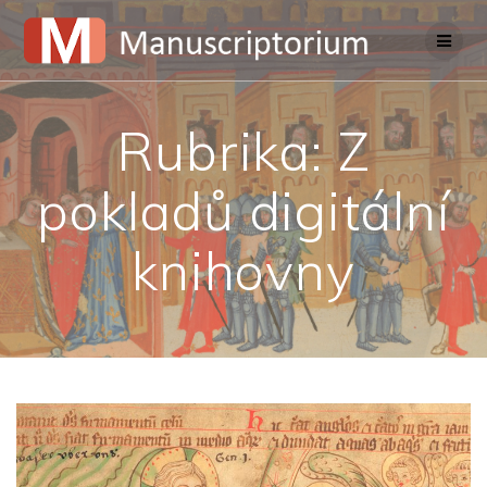
Skip
to
content
Rubrika:
Z
pokladů digitální
knihovny