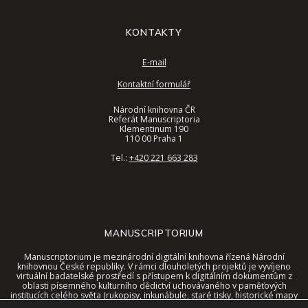
KONTAKTY
E-mail
Kontaktní formulář
Národní knihovna ČR
Referát Manuscriptoria
Klementinum 190
110 00 Praha 1
Tel.:
+420 221 663 283
MANUSCRIPTORIUM
Manuscriptorium je mezinárodní digitální knihovna řízená Národní
knihovnou České republiky. V rámci dlouholetých projektů je vyvíjeno
virtuální badatelské prostředí s přístupem k digitálním dokumentům z
oblasti písemného kulturního dědictví uchovávaného v paměťových
institucích celého světa (rukopisy, inkunábule, staré tisky, historické mapy
a další).