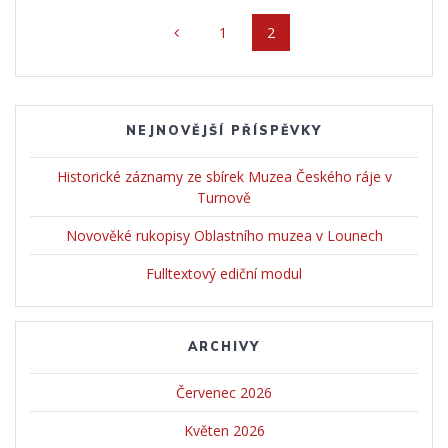
Posts
Page
1
Page
2
navigation
NEJNOVĚJŠÍ PŘÍSPĚVKY
Historické záznamy ze sbírek Muzea Českého ráje v
Turnově
Novověké rukopisy Oblastního muzea v Lounech
Fulltextový ediční modul
ARCHIVY
Červenec 2026
Květen 2026