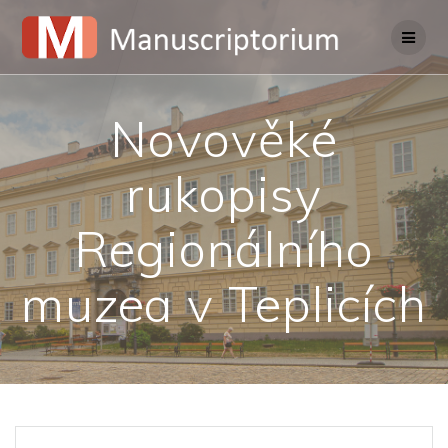
Skip
to
content
Novověké
rukopisy
Regionálního
muzea v Teplicích