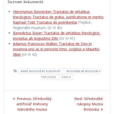
Seznam dokumentů
Hieronymus Besnecker: Tractatus de virtutibus
theologicis; Tractatus de gratia, justificatione et merito;
Raphael Tobl: Tractatus de poenitentia
(Teplice,
Regionální muzeum, Or III 40)
Benedictus Bayer: Tractatus de virtutibus theologicis,
exceptus ab Augustino Dihr
(Or III 41)
Adamus Franciscus Walker: Tractatus de Deo in
essencia uno ac in personis trino, scriptus a Mauritio
Elbel
(Or III 42)
RANĚ NOVOVĚKÉ RUKOPISY
REGIONÁLNÍ MUZEUM V
TEPLICÍCH
VISK 6
Navigace
Previous:
Previous
Středověký
Next:
Next
Středověké
pro
antifonář Knihovny
post:
rukopisy Muzea
post:
Národního muzea
Brněnska