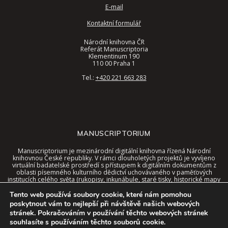
E-mail
Kontaktní formulář
Národní knihovna ČR
Referát Manuscriptoria
Klementinum 190
110 00 Praha 1
Tel.:
+420 221 663 283
MANUSCRIPTORIUM
Manuscriptorium je mezinárodní digitální knihovna řízená Národní
knihovnou České republiky. V rámci dlouholetých projektů je vyvíjeno
virtuální badatelské prostředí s přístupem k digitálním dokumentům z
oblasti písemného kulturního dědictví uchovávaného v paměťových
institucích celého světa (rukopisy, inkunábule, staré tisky, historické mapy
a další).
Tento web používá soubory cookie, které nám pomohou
Tyto dokumenty jsou nyní dostupné v jednotném rozhraní digitální
poskytnout vám to nejlepší při návštěvě našich webových
knihovny, a to spolu se speciálními nástroji a kontextem virtuálního
stránek. Pokračováním v používání těchto webových stránek
prostředí.
souhlasíte s používáním těchto souborů cookie.