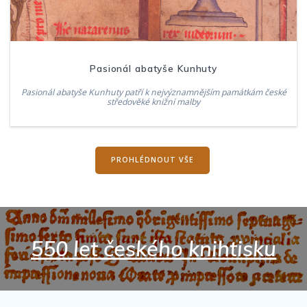
Pasionál abatyše Kunhuty
Pasionál abatyše Kunhuty patří k nejvýznamnějším památkám české
středověké knižní malby
PROHLÉDNOUT VŠE
550 let českého knihtisku