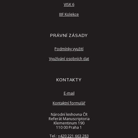
VISK 6
IIIF Kolekce
PRÁVNÍ ZÁSADY
Podmínky využití
Využívání osobních dat
KONTAKTY
E-mail
Kontaktní formulář
Národní knihovna ČR
Referát Manuscriptoria
Klementinum 190
110 00 Praha 1
Tel.:
+420 221 663 283