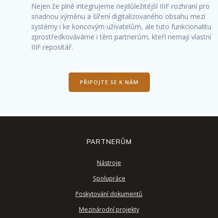
Nejen že plně integrujeme nejdůležitější IIIF rozhraní pro
snadnou výměnu a šíření digitalizovaného obsahu mezi
systémy i ke koncovým uživatelům, ale tuto funkcionalitu
zprostředkováváme i těm partnerům, kteří nemají vlastní
IIIF repositář.
PŘIPOJTE SE K NÁM
PARTNERŮM
Nástroje
Spolupráce
Poskytování dokumentů
Mezinárodní projekty