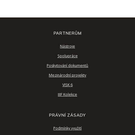
PARTNERŮM
Nástroje
Spolupráce
Poskytování dokumentů
Mezinárodní projekty
VISK 6
IIIF Kolekce
PRÁVNÍ ZÁSADY
Podmínky využití