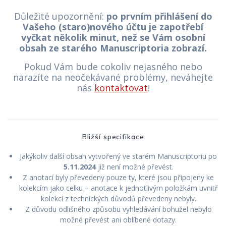
Důležité upozornění:
po prvním přihlášení do
Vašeho (staro)nového účtu je zapotřebí
vyčkat několik minut, než se Vám osobní
obsah ze starého Manuscriptoria zobrazí.
Pokud Vám bude cokoliv nejasného nebo
narazíte na neočekávané problémy, neváhejte
nás
kontaktovat
!
Bližší specifikace
Jakýkoliv další obsah vytvořený ve starém Manuscriptoriu po
5.11.2024
již není možné převést.
Z anotací byly převedeny pouze ty, které jsou připojeny ke
kolekcím jako celku – anotace k jednotlivým položkám uvnitř
kolekcí z technických důvodů převedeny nebyly.
Z důvodu odlišného způsobu vyhledávání bohužel nebylo
možné převést ani oblíbené dotazy.