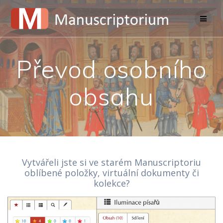
Skip
to
content
Převod osobního
obsahu
Vytvářeli jste si ve starém Manuscriptoriu
oblíbené položky, virtuální dokumenty či
kolekce?