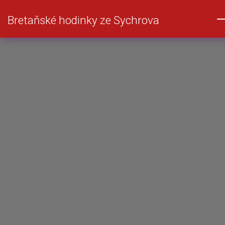
Bretaňské hodinky ze Sychrova